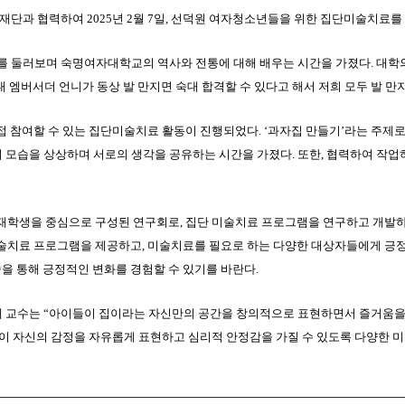
래재단과 협력하여
2025
년
2
월
7
일
,
선덕원 여자청소년들을 위한 집단미술치료를
를 둘러보며 숙명여자대학교의 역사와 전통에 대해 배우는 시간을 가졌다
.
대학
대 엠버서더 언니가 동상 발 만지면 숙대 합격할 수 있다고 해서 저희 모두 발 만
접 참여할 수 있는 집단미술치료 활동이 진행되었다
.
‘
과자집 만들기
’
라는 주제
의 모습을 상상하며 서로의 생각을 공유하는 시간을 가졌다
.
또한
,
협력하여 작업
 재학생을 중심으로 구성된 연구회로
,
집단 미술치료 프로그램을 연구하고 개발하
미술치료 프로그램을 제공하고
,
미술치료를 필요로 하는 다양한 대상자들에게 긍정
을 통해 긍정적인 변화를 경험할 수 있기를 바란다
.
혜 교수는
“
아이들이 집이라는 자신만의 공간을 창의적으로 표현하면서 즐거움을
이 자신의 감정을 자유롭게 표현하고 심리적 안정감을 가질 수 있도록 다양한